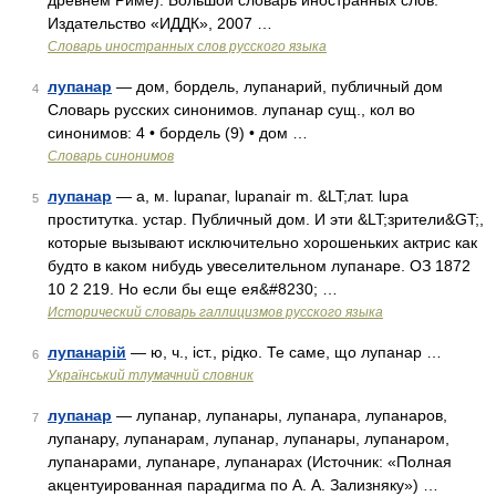
древнем Риме). Большой словарь иностранных слов.
Издательство «ИДДК», 2007 …
Словарь иностранных слов русского языка
лупанар
— дом, бордель, лупанарий, публичный дом
4
Словарь русских синонимов. лупанар сущ., кол во
синонимов: 4 • бордель (9) • дом …
Словарь синонимов
лупанар
— а, м. lupanar, lupanair m. &LT;лат. lupa
5
проститутка. устар. Публичный дом. И эти &LT;зрители&GT;,
которые вызывают исключительно хорошеньких актрис как
будто в каком нибудь увеселительном лупанаре. ОЗ 1872
10 2 219. Но если бы еще ея&#8230; …
Исторический словарь галлицизмов русского языка
лупанарій
— ю, ч., іст., рідко. Те саме, що лупанар …
6
Український тлумачний словник
лупанар
— лупанар, лупанары, лупанара, лупанаров,
7
лупанару, лупанарам, лупанар, лупанары, лупанаром,
лупанарами, лупанаре, лупанарах (Источник: «Полная
акцентуированная парадигма по А. А. Зализняку») …