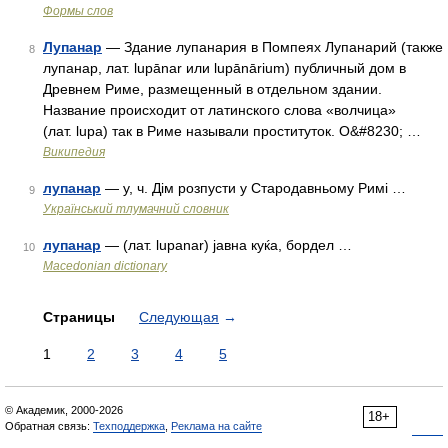
Формы слов
Лупанар
— Здание лупанария в Помпеях Лупанарий (также
8
лупанар, лат. lupānar или lupānārium) публичный дом в
Древнем Риме, размещенный в отдельном здании.
Название происходит от латинского слова «волчица»
(лат. lupa) так в Риме называли проституток. О&#8230; …
Википедия
лупанар
— у, ч. Дім розпусти у Стародавньому Римі …
9
Український тлумачний словник
лупанар
— (лат. lupanar) јавна куќа, бордел …
10
Macedonian dictionary
Страницы
Следующая
→
1
2
3
4
5
© Академик, 2000-2026
18+
Обратная связь:
Техподдержка
,
Реклама на сайте